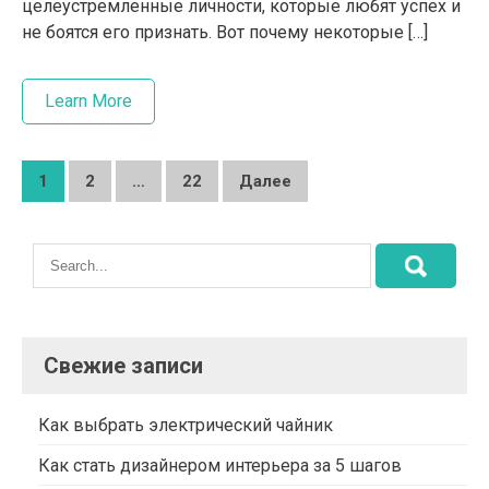
целеустремленные личности, которые любят успех и
не боятся его признать. Вот почему некоторые […]
Learn More
Навигация
1
2
…
22
Далее
по
записям
Свежие записи
Как выбрать электрический чайник
Как стать дизайнером интерьера за 5 шагов