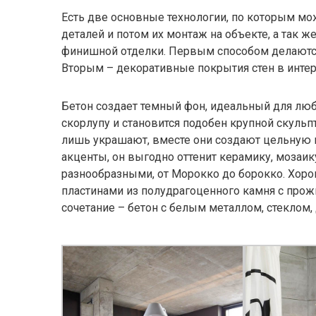
Есть две основные технологии, по которым мо
деталей и потом их монтаж на объекте, а так ж
финишной отделки. Первым способом делаются
Вторым – декоративные покрытия стен в интер
Бетон создает темный фон, идеальный для любо
скорлупу и становится подобен крупной скуль
лишь украшают, вместе они создают цельную к
акценты, он выгодно оттенит керамику, мозаик
разнообразными, от Морокко до борокко. Хорош
пластинами из полудрагоценного камня с прож
сочетание – бетон с белым металлом, стеклом,