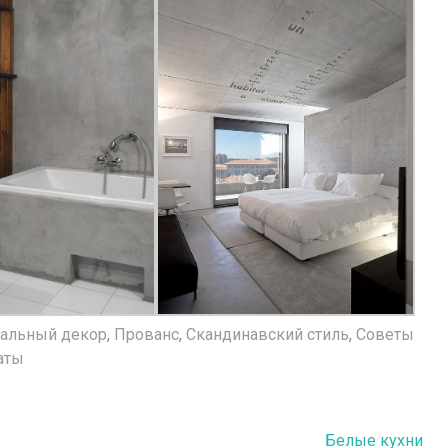
альный декор
,
Прованс
,
Скандинавский стиль
,
Советы
аты
Белые кухни