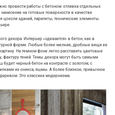
жно провести работы с бетоном: отливка отдельных
е нанесение на готовые поверхности в качестве
 цоколи зданий, парапеты, технические элементы.
ьере.
го декора. Интерьер «одевается» в бетон, как в
птурной форме. Любые более мелкие, дробные вещи ее
артину. На темном фоне легко расставить цветовые
у, фактуру теней. Темы декора могут быть самыми
 будет черный бетон на контрасте с золотом, с
илками из оникса, яшмы. А более близкое, привычное
 деревом. Это классика модернизма.